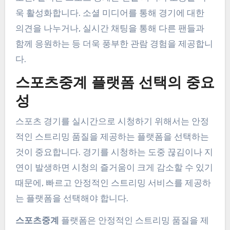
욱 활성화합니다. 소셜 미디어를 통해 경기에 대한
의견을 나누거나, 실시간 채팅을 통해 다른 팬들과
함께 응원하는 등 더욱 풍부한 관람 경험을 제공합니
다.
스포츠중계 플랫폼 선택의 중요
성
스포츠 경기를 실시간으로 시청하기 위해서는 안정
적인 스트리밍 품질을 제공하는 플랫폼을 선택하는
것이 중요합니다. 경기를 시청하는 도중 끊김이나 지
연이 발생하면 시청의 즐거움이 크게 감소할 수 있기
때문에, 빠르고 안정적인 스트리밍 서비스를 제공하
는 플랫폼을 선택해야 합니다.
스포츠중계
플랫폼은 안정적인 스트리밍 품질을 제